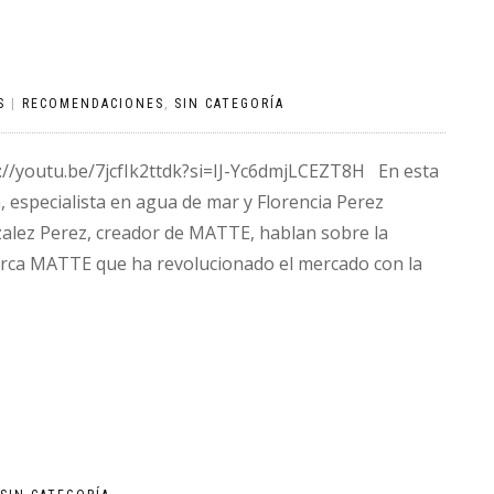
S
|
RECOMENDACIONES
,
SIN CATEGORÍA
s://youtu.be/7jcfIk2ttdk?si=IJ-Yc6dmjLCEZT8H En esta
n, especialista en agua de mar y Florencia Perez
nzalez Perez, creador de MATTE, hablan sobre la
arca MATTE que ha revolucionado el mercado con la