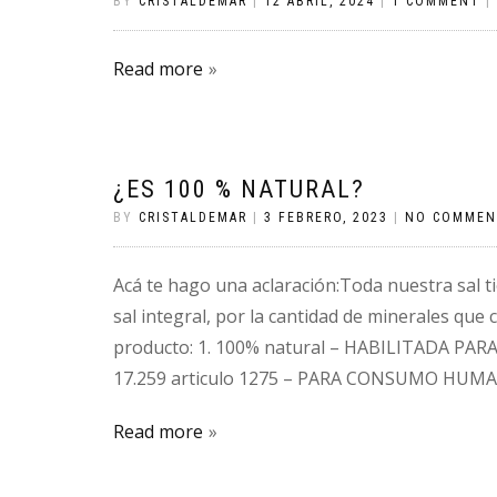
BY
CRISTALDEMAR
|
12 ABRIL, 2024
|
1 COMMENT
|
Read more
¿ES 100 % NATURAL?
BY
CRISTALDEMAR
|
3 FEBRERO, 2023
|
NO COMMEN
Acá te hago una aclaración:Toda nuestra sal t
sal integral, por la cantidad de minerales qu
producto: 1. 100% natural – HABILITADA PARA
17.259 articulo 1275 – PARA CONSUMO HUMAN
Read more