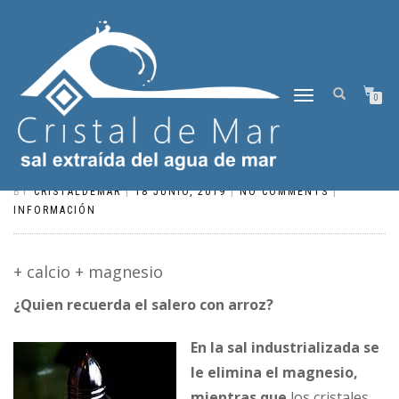
TOGGLE
0
NAVIGATION
DUPLA: CALCIO – MAGNESIO ¿QUIEN
RECUERDA EL SALERO CON ARROZ?
BY
CRISTALDEMAR
|
18 JUNIO, 2019
|
NO COMMENTS
|
INFORMACIÓN
+ calcio + magnesio
¿Quien recuerda el salero con arroz?
En la sal industrializada se
le elimina el magnesio,
mientras que
los cristales